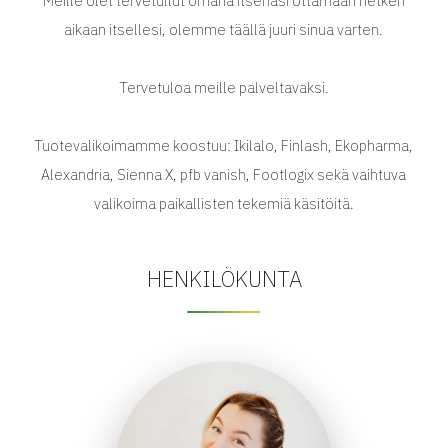
Meille olet tervetullut omana itsenäsi ottamaan hetken
aikaan itsellesi, olemme täällä juuri sinua varten.
Tervetuloa meille palveltavaksi.
Tuotevalikoimamme koostuu: Ikilalo, Finlash, Ekopharma,
Alexandria, Sienna X, pfb vanish, Footlogix sekä vaihtuva
valikoima paikallisten tekemiä käsitöitä.
HENKILÖKUNTA