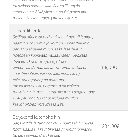
tai syöpää sairastaville. Saatavilla myös
sarjahoitona 234€/4kertaa tai lisäpalveluna
muiden kasvohoitojen yhteydessä 19€
Timanttihionta
Sisältää: Kaksoispuhdistuksen, timanttihionnan,
naamion, seerumin ja voiteen. Timanttihionta
perustuu alipaineimuun, sekä laserhiotun
hoitopään kuorivaan vaikutukseen. Uudistaa
ihoa tehokkasti, elvyttää ja lisää
65,00€
aineenvaihduntaa iholla. Timanttihiontaa ei
suositella iholle jolla on aktiivinen akne/
rikkoutunut/auringon polttama,
alkuraskaudessa, herpeksen tai vaikean
ruusufinnin kanssa. Saatavilla myös sarjahoitona
234€/4kertaa tai lisäpalveluna muiden
kasvohoitojen yhteydessä 19€
Sarjakortti laitehoitoihin
Sarjakortilla laitehoidot -10% normaali hinnasta.
234,00€
Kortti sisältää 4 käyntikertaa timanttihionnassa
tai ultraäänipuhdistuksessa.