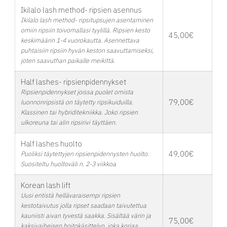
Ikilalo lash method- ripsien asennus
Ikilalo lash method- ripsitupsujen asentaminen
omiin ripsiin toivomallasi tyylillä. Ripsien kesto
45,00€
keskimäärin 1-4 vuorokautta. Asennettava
puhtaisiin ripsiin hyvän keston saavuttamiseksi,
joten saavuthan paikalle meikittä.
Half lashes- ripsienpidennykset
Ripsienpidennykset joissa puolet omista
79,00€
luonnonripsistä on täytetty ripsikuiduilla.
Klassinen tai hybriditekniikka. Joko ripsien
ulkoreuna tai alin ripsirivi täyttäen.
Half lashes huolto
49,00€
Puoliksi täytettyjen ripsienpidennysten huolto.
Suositeltu huoltoväli n. 2-3 viikkoa
Korean lash lift
Uusi entistä hellävaraisempi ripsien
kestotaivutus jolla ripset saadaan taivutettua
kauniisti aivan tyvestä saakka. Sisältää värin ja
75,00€
kaksivaiheisen hoitokäsittelyn, joka korjaa