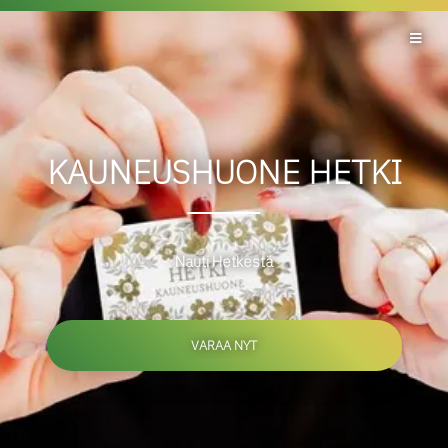
KAUNEUSHUONE HETKI
Nauti Hetkestä
VARAA NYT