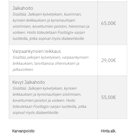
Jalkahoito
Sisältää: Jalkojen kylvetyksen, kuorinnan,
kynsien leikkauksen ja kynsinauhojen
65,00€
siistimisen, kovettumien poiston, hieronnan ja
voiteen. Hoito toteutetaan Footlogix-sarjan
tuotteilla, jotka sopivat myös diabeetikoille.
Varpaankynsien leikkaus
Sisältää jalkojen kylvetyksen, varpaankynsien
29,00€
leikkauksen, tarvittaessa ohennuksen ja
jalkavoiteen.
Kevyt Jalkahoito
Sisältää: Jalkojen kylvetyksen, kynsien
leikkauksen ja kynsinauhojen siistimisen,
55,00€
kovettumien poiston ja voiteen. Hoito
toteutetaan Footlogix-sarjan tuotteilla, jotka
sopivat myös diabeetikoille.
Karvanpoisto
Hinta alk.