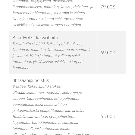
kuorinnan, höyrytyksen, mekaanisen
79,00€
ihonpuhdistuksen, naamion, kasvo-, dekoltee- ja
hartiaseudunhieronnan, seerumin ja voiteet.
Hoito ja tuotteet valitaan sekä toteutetaan
yksilöllisesti asiakkaan tarpeet huomiden.
Pikku Hetki- kasvohoito
Kasvohoito sisältää: Kaksoispuhdistuksen,
kuorinnan, naamion, kasvohieronnan, seerumin
69,00€
ja voiteet. Hoito ja tuotteet valitaan sekä
toteutetaan yksilöllisesti asiakkaan tarpeet
huomiden.
Ultraäänipuhdistus
Sisältää: Kaksoispuhdistuksen,
ultraäänikuorinnan, naamion, seerumin ja
voiteen. Ultraäänihoidon teho pohjautuu
ääniaaltoihin jotka nostavat ihon
pintakerroksista epäpuhtaudet, lian ja talin.
65,00€
Hoidolla saavutetaan syväpuhdistettu
lopputulos. Ultraäänihoitoa ei suositella
tulehtuneelle/rikkoutuneelle iholle,
alkuraskaudessa, sydämmentahdistimen kanssa