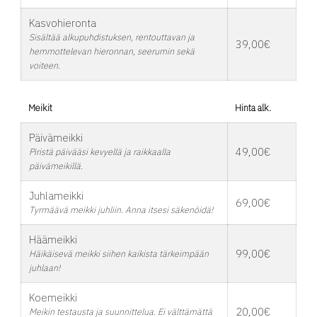
Kasvohieronta
Sisältää alkupuhdistuksen, rentouttavan ja
39,00€
hemmottelevan hieronnan, seerumin sekä
voiteen.
Meikit
Hinta alk.
Päivämeikki
49,00€
Piristä päivääsi kevyellä ja raikkaalla
päivämeikillä.
Juhlameikki
69,00€
Tyrmäävä meikki juhliin. Anna itsesi säkenöidä!
Häämeikki
99,00€
Häikäisevä meikki siihen kaikista tärkeimpään
juhlaan!
Koemeikki
20,00€
Meikin testausta ja suunnittelua. Ei välttämättä