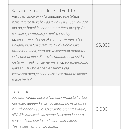
Kasvojen sokerointi + Mud Puddle
Kasvojen sokeroinnilla saadaan poistettua
hellävaraisesti koko kasvoilta karva. Sen jälkeen
iho on pehmeä ja ihonhoitotuotteet imeytyvät
kasvoille paremmin ja meikki levittyy
tasaisemmin. Kasvosokeroinnin viimeistelee
65,00€
Unkarilainen terveysmuta Mud Puddle joka
rauhoittaa ihoa, stimuloi kollageenin tuotantoa
ja kirkastaa ihoa. Se myös rauhoittaa ja estää
histamiinireaktion syntymistä kasvo sokeroinnin
jälkeen. HUOM. ennen ensimmäistä
kasvokarvojen poistoa olisi hyvä ottaa testialue.
Katso testialue
Testialue
Jos olet varaamassa aikaa ensimmäistä kertaa
kasvojen alueen karvanpoistoon, on hyvä ottaa
0,00€
n.2 vrk ennen kasvo sokerointia pieni testialue,
sillä 5% ihmisistä voi saada kasvojen hennon
karvoituksen poistosta histamiinireaktion.
Testialueen otto on ilmainen.