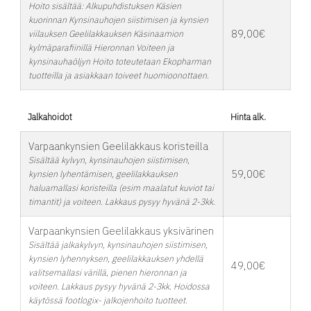
Hoito sisältää: Alkupuhdistuksen Käsien
kuorinnan Kynsinauhojen siistimisen ja kynsien
89,00€
viilauksen Geelilakkauksen Käsinaamion
kylmäparafiinillä Hieronnan Voiteen ja
kynsinauhaöljyn Hoito toteutetaan Ekopharman
tuotteilla ja asiakkaan toiveet huomioonottaen.
Jalkahoidot
Hinta alk.
Varpaankynsien Geelilakkaus koristeilla
Sisältää kylvyn, kynsinauhojen siistimisen,
59,00€
kynsien lyhentämisen, geelilakkauksen
haluamallasi koristeilla (esim maalatut kuviot tai
timantit) ja voiteen. Lakkaus pysyy hyvänä 2-3kk.
Varpaankynsien Geelilakkaus yksivärinen
Sisältää jalkakylvyn, kynsinauhojen siistimisen,
kynsien lyhennyksen, geelilakkauksen yhdellä
49,00€
valitsemallasi värillä, pienen hieronnan ja
voiteen. Lakkaus pysyy hyvänä 2-3kk. Hoidossa
käytössä footlogix- jalkojenhoito tuotteet.