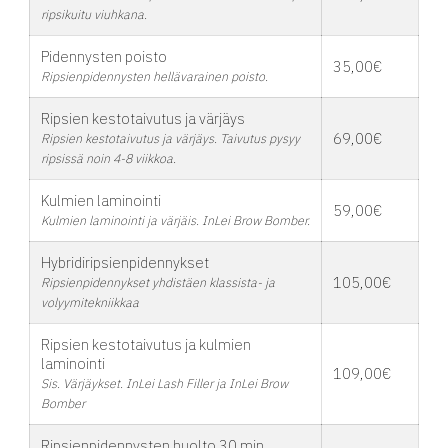
ripsikuitu viuhkana.
Pidennysten poisto
35,00€
Ripsienpidennysten hellävarainen poisto.
Ripsien kestotaivutus ja värjäys
69,00€
Ripsien kestotaivutus ja värjäys. Taivutus pysyy
ripsissä noin 4-8 viikkoa.
Kulmien laminointi
59,00€
Kulmien laminointi ja värjäis. InLei Brow Bomber.
Hybridiripsienpidennykset
105,00€
Ripsienpidennykset yhdistäen klassista- ja
volyymitekniikkaa
Ripsien kestotaivutus ja kulmien
laminointi
109,00€
Sis. Värjäykset. InLei Lash Filler ja InLei Brow
Bomber
Ripsienpidennysten huolto 30 min