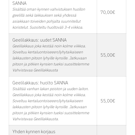
SANNA
Sisältää oman kynnen vahvistuksen huollon
70,00€
geelillä sekä lakkauksen sekä yhdessä
asiakkaan toiveiden pohjalta suunnitellut
koristelut. Suositeltu huoltoväli 3-4 viikkoa.
Geelilakkaus: uudet SANNA
Geelilakkaus joka kestää noin kolme viikkoa.
Soveltuu kertaluontoiseeen/lyhytaikaiseen
55,00€
lakkausten pitoon lyhyille kynsille. Jatkuvaan
pitoon ja pitkien kynsien tueksi suosittelemme
Vahvistavaa Geelilakkausta
Geelilakkaus: huolto SANNA
Sisältää vanhan lakan poiston ja uuden laiton.
Geelilakkaus joka kestää noin kolme viikkoa.
55,00€
Soveltuu kertaluontoiseeen/lyhytaikaiseen
lakkausten pitoon lyhyille kynsille. Jatkuvaan
pitoon ja pitkien kynsien tueksi suosittelemme
Vahvistavaa Geelilakkausta.
Yhden kynnen korjaus