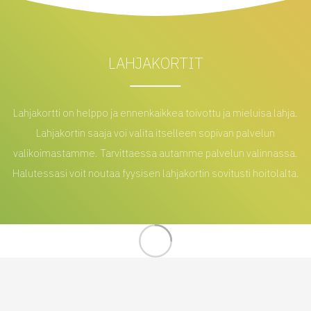
LAHJAKORTIT
Lahjakortti on helppo ja ennenkaikkea toivottu ja mieluisa lahja.
Lahjakortin saaja voi valita itselleen sopivan palvelun
valikoimastamme. Tarvittaessa autamme palvelun valinnassa.
Halutessasi voit noutaa fyysisen lahjakortin sovitusti hoitolalta.