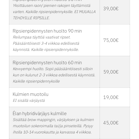
Yksittäusen raon/ pienien rakojen täyttämistä
39,00€
varten. Kaikille ripsienpidennyksille. EI MUUALLA
TEHDYILLE RIPSILLE.
Ripsienpidennysten huolto 90 min
Reilumpaa täyttöä vaativat ripset.
75,00€
Pääsääntöisesti 3-4 viikkoa edellisestä
käynnistä. Kaikille ripsienpidennyksille.
Ripsienpidennysten huolto 60 min
Kevvyempi huolto. Sopii pääsääntöisesti silloin
59,00€
kun on kulunut 2-3 viikkoa edellisestä käynnistä.
Kaikille ripsienpidennyksille
Kulmien muotoilu
19,00€
EI sisällä värjäystä
Élan hybridivärjäys kulmille
Sisältää brow mappingin, värjäyksen ja kulmien
45,00€
muotoilun sokeroimalla tai/ja pinseteillä. Pysyy
iholla 10-14 vuorokautta ja karvassa 4 viikkoa.