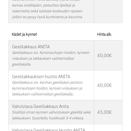
karvaa sisältäpäin, palauttaa lipidejä ja
rakennetta sekä lukitsee kosteuden ripseen
jolloin se pysyy hyvä kuntoisena ja kauniina.
Kädet ja kynnet
Hinta alk.
Geelilakkaus ANITA
Geelilakkaus sis. Kynsinauhojen hoidon, kynsien
40,00€
viilauksen ja lakkauksen valitsemallasi
geelilakalla.
Geelilakkauksen huolto ANITA
Geelilakkaus sis. Vanhan geelilakan poiston,
40,00€
kynsinauhojen hoidon, kynsien viilauksen ja
lakkauksen valitsemallasi geelilakalla.
Vahvistava Geelilakkaus Anita
45,00€
Sisältää oman kynnen vahvistuksen geelillä sekä
lakkauksen. Suositeltu huoltoväli 3-4 viikkoa.
Vahvistava Geelilakkaus Huolto ANITA