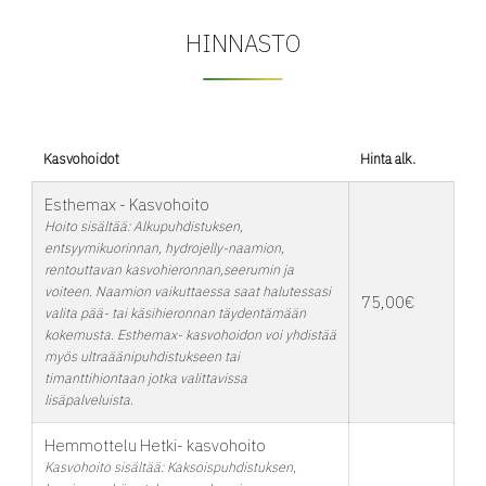
HINNASTO
Kasvohoidot
Hinta alk.
Esthemax - Kasvohoito
Hoito sisältää: Alkupuhdistuksen,
entsyymikuorinnan, hydrojelly-naamion,
rentouttavan kasvohieronnan,seerumin ja
voiteen. Naamion vaikuttaessa saat halutessasi
75,00€
valita pää- tai käsihieronnan täydentämään
kokemusta. Esthemax- kasvohoidon voi yhdistää
myös ultraäänipuhdistukseen tai
timanttihiontaan jotka valittavissa
lisäpalveluista.
Hemmottelu Hetki- kasvohoito
Kasvohoito sisältää: Kaksoispuhdistuksen,