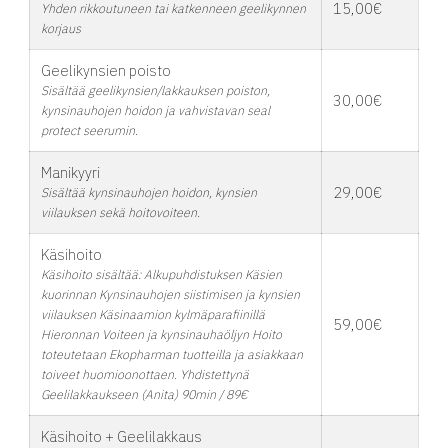
15,00€
Yhden rikkoutuneen tai katkenneen geelikynnen
korjaus
Geelikynsien poisto
Sisältää geelikynsien/lakkauksen poiston,
30,00€
kynsinauhojen hoidon ja vahvistavan seal
protect seerumin.
Manikyyri
29,00€
Sisältää kynsinauhojen hoidon, kynsien
viilauksen sekä hoitovoiteen.
Käsihoito
Käsihoito sisältää: Alkupuhdistuksen Käsien
kuorinnan Kynsinauhojen siistimisen ja kynsien
viilauksen Käsinaamion kylmäparafiinillä
59,00€
Hieronnan Voiteen ja kynsinauhaöljyn Hoito
toteutetaan Ekopharman tuotteilla ja asiakkaan
toiveet huomioonottaen. Yhdistettynä
Geelilakkaukseen (Anita) 90min / 89€
Käsihoito + Geelilakkaus