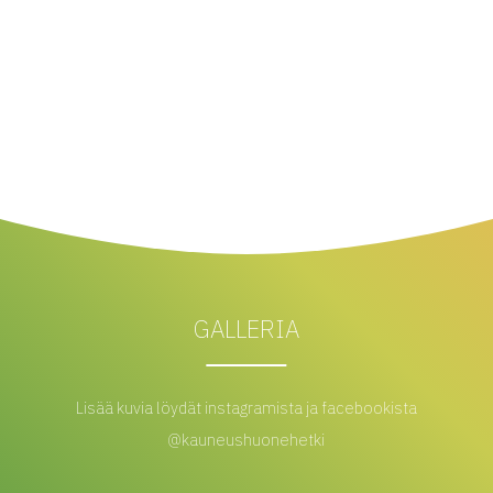
GALLERIA
Lisää kuvia löydät instagramista ja facebookista
@kauneushuonehetki