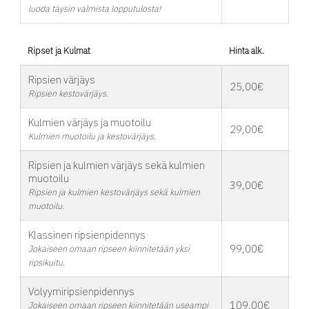
luoda täysin valmista lopputulosta!
Ripset ja Kulmat
Hinta alk.
Ripsien värjäys
25,00€
Ripsien kestovärjäys.
Kulmien värjäys ja muotoilu
29,00€
Kulmien muotoilu ja kestovärjäys.
Ripsien ja kulmien värjäys sekä kulmien
muotoilu
39,00€
Ripsien ja kulmien kestovärjäys sekä kulmien
muotoilu.
Klassinen ripsienpidennys
99,00€
Jokaiseen omaan ripseen kiinnitetään yksi
ripsikuitu.
Volyymiripsienpidennys
109,00€
Jokaiseen omaan ripseen kiinnitetään useampi