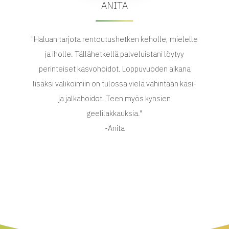
ANITA
"Haluan tarjota rentoutushetken keholle, mielelle
ja iholle. Tällähetkellä palveluistani löytyy
perinteiset kasvohoidot. Loppuvuoden aikana
lisäksi valikoimiin on tulossa vielä vähintään käsi-
ja jalkahoidot. Teen myös kynsien
geelilakkauksia."
-Anita